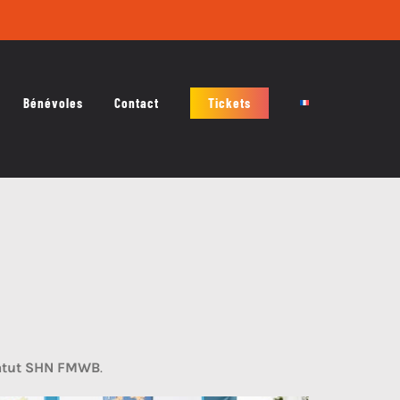
Bénévoles
Contact
Tickets
tatut SHN FMWB
.