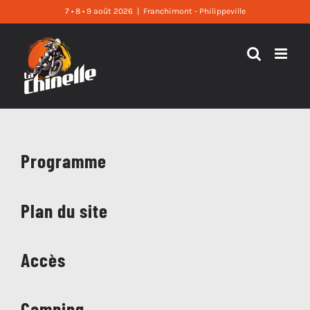
Skip
7 • 8 • 9 août 2026
|
Franchimont - Philippeville
to
content
Programme
Plan du site
Accès
Camping