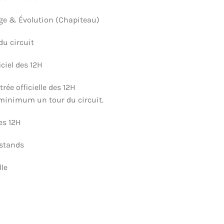
age & Évolution (Chapiteau)
du circuit
ciel des 12H
ée officielle des 12H
u minimum un tour du circuit.
es 12H
 stands
lle