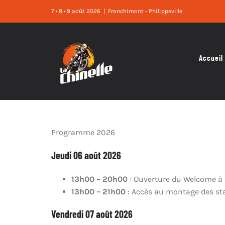
Skip
7 • 8 • 9 août 2026
|
Franchimont - Philippeville
to
content
Accueil
Programme 2026
Jeudi 06 août 2026
13h00 – 20h00
: Ouverture du Welcome à 
13h00 – 21h00
: Accès au montage des st
Vendredi 07 août 2026