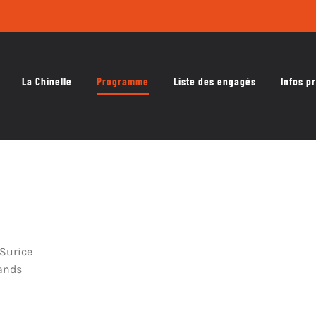
La Chinelle
Programme
Liste des engagés
Infos p
Surice
ands