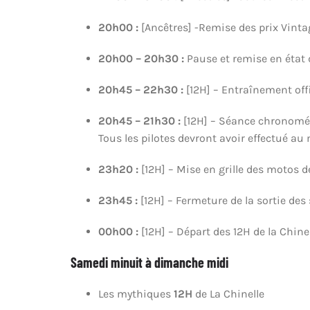
20h00
:
[Ancêtres] -Remise des prix Vint
20h00 – 20h30 :
Pause et remise en état 
20h45 – 22h30 :
[12H] – Entraînement offi
20h45 – 21h30 :
[12H] – Séance chronométr
Tous les pilotes devront avoir effectué a
23h20
:
[12H] – Mise en grille des motos d
23h45 :
[12H] – Fermeture de la sortie des
00h00
:
[12H] – Départ des 12H de la Chine
Samedi minuit à dimanche midi
Les mythiques
12H
de La Chinelle