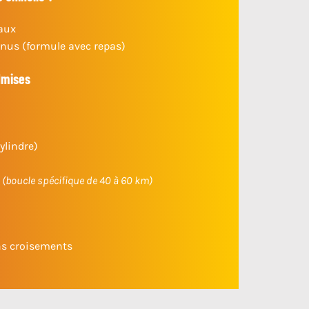
eaux
us (formule avec repas)
dmises
ylindre)
s
(boucle spécifique de 40 à 60 km)
ns croisements