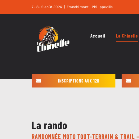
Skip
7 • 8 • 9 août 2026
|
Franchimont - Philippeville
to
content
Accueil
La Chinelle
INSCRIPTIONS AUX 12H
La rando
RANDONNÉE MOTO TOUT-TERRAIN & TRAIL –