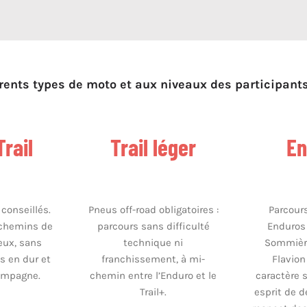
rents types de moto et aux niveaux des participants
rail
Trail léger
En
 conseillés.
Pneus off-road obligatoires :
Parcours
 chemins de
parcours sans difficulté
Enduros
beux, sans
technique ni
Sommière
es en dur et
franchissement, à mi-
Flavion
ampagne.
chemin entre l’Enduro et le
caractère s
Trail+.
esprit de d