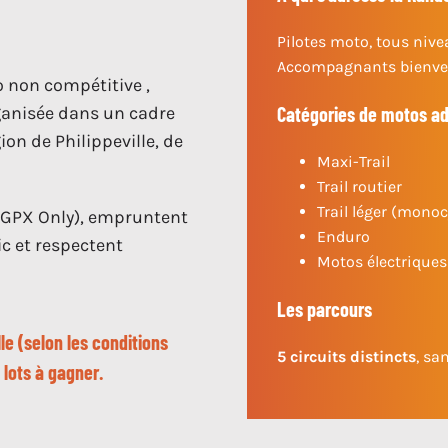
Pilotes moto, tous niv
Accompagnants bienven
 non compétitive ,
Catégories de motos a
rganisée dans un cadre
ion de Philippeville, de
Maxi-Trail
Trail routier
Trail léger (monoc
 GPX Only), empruntent
Enduro
c et respectent
Motos électrique
Les parcours
le (selon les conditions
5 circuits distincts
, sa
lots à gagner.