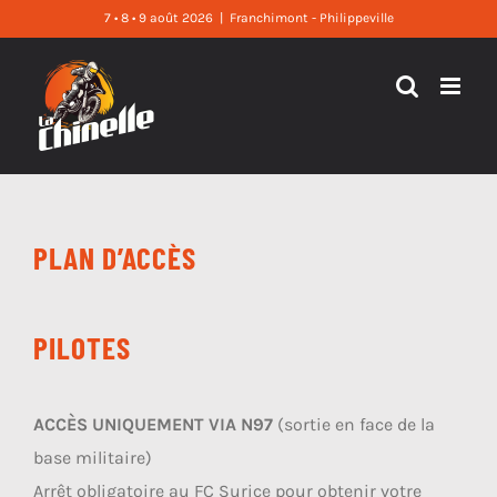
Skip
7 • 8 • 9 août 2026
|
Franchimont - Philippeville
to
content
PLAN D’ACCÈS
PILOTES
ACCÈS UNIQUEMENT VIA N97
(sortie en face de la
base militaire)
Arrêt obligatoire au FC Surice pour obtenir
votre