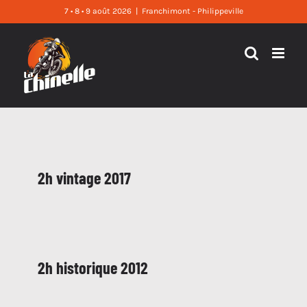
Skip
7 • 8 • 9 août 2026
|
Franchimont - Philippeville
to
content
2h vintage 2017
2h historique 2012