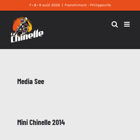
Skip
7 • 8 • 9 août 2026
|
Franchimont - Philippeville
to
content
Media See
Mini Chinelle 2014